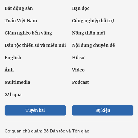
Bất động sản
Bạn đọc
Tuần Việt Nam
Công nghiệp hỗ trợ
Giảm nghèo bền vững
Nông thôn mới
Dân tộc thiểu số và miền núi
Nội dung chuyên đề
English
Hồ sơ
Ảnh
Video
Multimedia
Podcast
24h qua
Tuyến bài
Sự kiện
Cơ quan chủ quản: Bộ Dân tộc và Tôn giáo