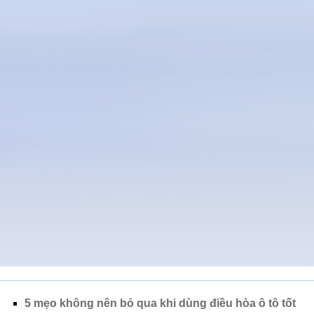
5 mẹo không nên bỏ qua khi dùng điều hòa ô tô tốt