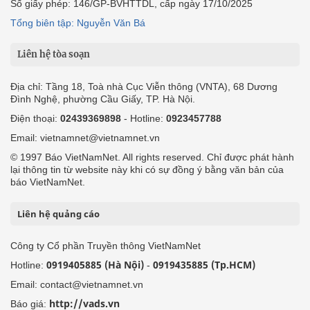
Số giấy phép: 146/GP-BVHTTDL, cấp ngày 17/10/2025
Tổng biên tập: Nguyễn Văn Bá
Liên hệ tòa soạn
Địa chỉ: Tầng 18, Toà nhà Cục Viễn thông (VNTA), 68 Dương
Đình Nghệ, phường Cầu Giấy, TP. Hà Nội.
Điện thoại:
02439369898
- Hotline:
0923457788
Email: vietnamnet@vietnamnet.vn
© 1997 Báo VietNamNet. All rights reserved. Chỉ được phát hành
lại thông tin từ website này khi có sự đồng ý bằng văn bản của
báo VietNamNet.
Liên hệ quảng cáo
Công ty Cổ phần Truyền thông VietNamNet
0919405885 (Hà Nội)
0919435885 (Tp.HCM)
Hotline:
-
Email: contact@vietnamnet.vn
http://vads.vn
Báo giá: