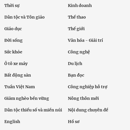
Thời sự
Kinh doanh
Dân tộc và Tôn giáo
Thể thao
Giáo dục
Thế giới
Đời sống
Văn hóa - Giải trí
Sức khỏe
Công nghệ
Ô tô xe máy
Du lịch
Bất động sản
Bạn đọc
Tuần Việt Nam
Công nghiệp hỗ trợ
Giảm nghèo bền vững
Nông thôn mới
Dân tộc thiểu số và miền núi
Nội dung chuyên đề
English
Hồ sơ