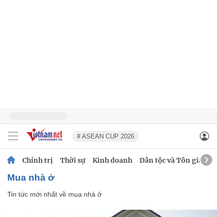
# ASEAN CUP 2026
Chính trị
Thời sự
Kinh doanh
Dân tộc và Tôn giáo
mua nhà ở
Tin tức mới nhất về
mua nhà ở