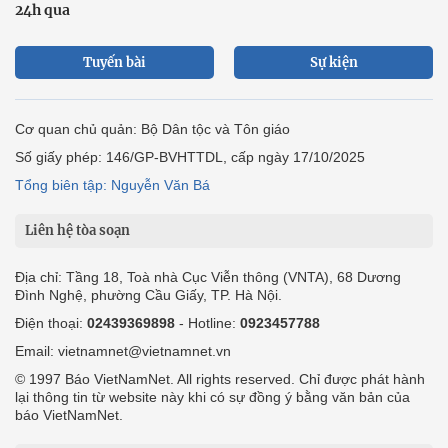
24h qua
Tuyến bài
Sự kiện
Cơ quan chủ quản: Bộ Dân tộc và Tôn giáo
Số giấy phép: 146/GP-BVHTTDL, cấp ngày 17/10/2025
Tổng biên tập: Nguyễn Văn Bá
Liên hệ tòa soạn
Địa chỉ: Tầng 18, Toà nhà Cục Viễn thông (VNTA), 68 Dương
Đình Nghệ, phường Cầu Giấy, TP. Hà Nội.
Điện thoại:
02439369898
- Hotline:
0923457788
Email: vietnamnet@vietnamnet.vn
© 1997 Báo VietNamNet. All rights reserved. Chỉ được phát hành
lại thông tin từ website này khi có sự đồng ý bằng văn bản của
báo VietNamNet.