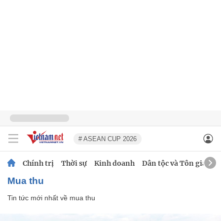
# ASEAN CUP 2026
Chính trị
Thời sự
Kinh doanh
Dân tộc và Tôn giáo
mua thu
Tin tức mới nhất về
mua thu