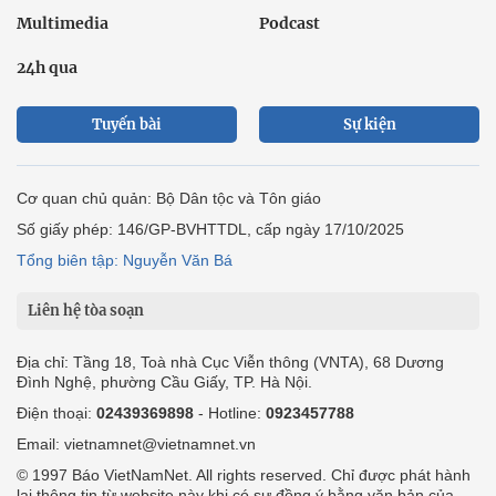
Multimedia
Podcast
24h qua
Tuyến bài
Sự kiện
Cơ quan chủ quản: Bộ Dân tộc và Tôn giáo
Số giấy phép: 146/GP-BVHTTDL, cấp ngày 17/10/2025
Tổng biên tập: Nguyễn Văn Bá
Liên hệ tòa soạn
Địa chỉ: Tầng 18, Toà nhà Cục Viễn thông (VNTA), 68 Dương
Đình Nghệ, phường Cầu Giấy, TP. Hà Nội.
Điện thoại:
02439369898
- Hotline:
0923457788
Email: vietnamnet@vietnamnet.vn
© 1997 Báo VietNamNet. All rights reserved. Chỉ được phát hành
lại thông tin từ website này khi có sự đồng ý bằng văn bản của