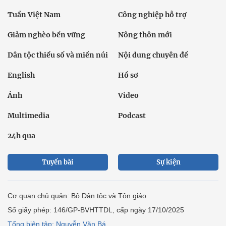
Tuần Việt Nam
Công nghiệp hỗ trợ
Giảm nghèo bền vững
Nông thôn mới
Dân tộc thiểu số và miền núi
Nội dung chuyên đề
English
Hồ sơ
Ảnh
Video
Multimedia
Podcast
24h qua
Tuyến bài
Sự kiện
Cơ quan chủ quản: Bộ Dân tộc và Tôn giáo
Số giấy phép: 146/GP-BVHTTDL, cấp ngày 17/10/2025
Tổng biên tập: Nguyễn Văn Bá