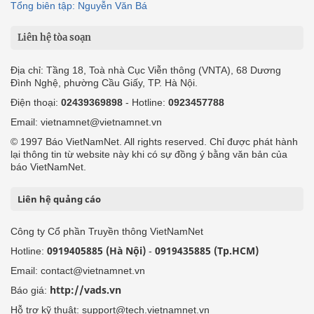
Tổng biên tập: Nguyễn Văn Bá
Liên hệ tòa soạn
Địa chỉ: Tầng 18, Toà nhà Cục Viễn thông (VNTA), 68 Dương
Đình Nghệ, phường Cầu Giấy, TP. Hà Nội.
Điện thoại:
02439369898
- Hotline:
0923457788
Email: vietnamnet@vietnamnet.vn
© 1997 Báo VietNamNet. All rights reserved. Chỉ được phát hành
lại thông tin từ website này khi có sự đồng ý bằng văn bản của
báo VietNamNet.
Liên hệ quảng cáo
Công ty Cổ phần Truyền thông VietNamNet
0919405885 (Hà Nội)
0919435885 (Tp.HCM)
Hotline:
-
Email: contact@vietnamnet.vn
http://vads.vn
Báo giá:
Hỗ trợ kỹ thuật: support@tech.vietnamnet.vn