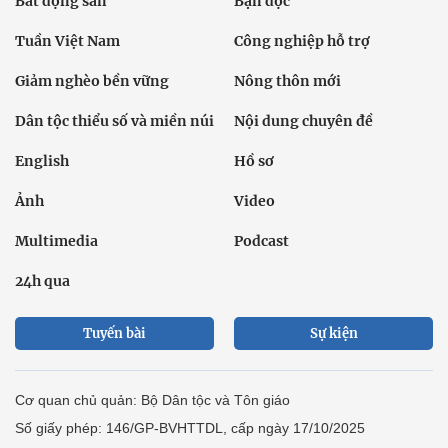
Bất động sản
Bạn đọc
Tuần Việt Nam
Công nghiệp hỗ trợ
Giảm nghèo bền vững
Nông thôn mới
Dân tộc thiểu số và miền núi
Nội dung chuyên đề
English
Hồ sơ
Ảnh
Video
Multimedia
Podcast
24h qua
Tuyến bài
Sự kiện
Cơ quan chủ quản: Bộ Dân tộc và Tôn giáo
Số giấy phép: 146/GP-BVHTTDL, cấp ngày 17/10/2025