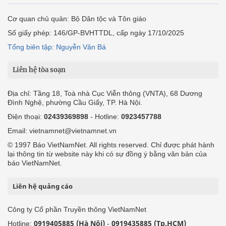
Cơ quan chủ quản: Bộ Dân tộc và Tôn giáo
Số giấy phép: 146/GP-BVHTTDL, cấp ngày 17/10/2025
Tổng biên tập: Nguyễn Văn Bá
Liên hệ tòa soạn
Địa chỉ: Tầng 18, Toà nhà Cục Viễn thông (VNTA), 68 Dương
Đình Nghệ, phường Cầu Giấy, TP. Hà Nội.
Điện thoại:
02439369898
- Hotline:
0923457788
Email: vietnamnet@vietnamnet.vn
© 1997 Báo VietNamNet. All rights reserved. Chỉ được phát hành
lại thông tin từ website này khi có sự đồng ý bằng văn bản của
báo VietNamNet.
Liên hệ quảng cáo
Công ty Cổ phần Truyền thông VietNamNet
0919405885 (Hà Nội)
0919435885 (Tp.HCM)
Hotline:
-