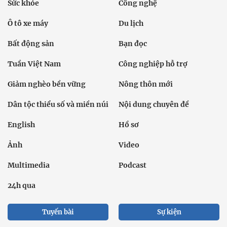
Sức khỏe
Công nghệ
Ô tô xe máy
Du lịch
Bất động sản
Bạn đọc
Tuần Việt Nam
Công nghiệp hỗ trợ
Giảm nghèo bền vững
Nông thôn mới
Dân tộc thiểu số và miền núi
Nội dung chuyên đề
English
Hồ sơ
Ảnh
Video
Multimedia
Podcast
24h qua
Tuyến bài
Sự kiện