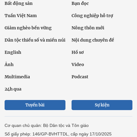
Bất động sản
Bạn đọc
Tuần Việt Nam
Công nghiệp hỗ trợ
Giảm nghèo bền vững
Nông thôn mới
Dân tộc thiểu số và miền núi
Nội dung chuyên đề
English
Hồ sơ
Ảnh
Video
Multimedia
Podcast
24h qua
Tuyến bài
Sự kiện
Cơ quan chủ quản: Bộ Dân tộc và Tôn giáo
Số giấy phép: 146/GP-BVHTTDL, cấp ngày 17/10/2025