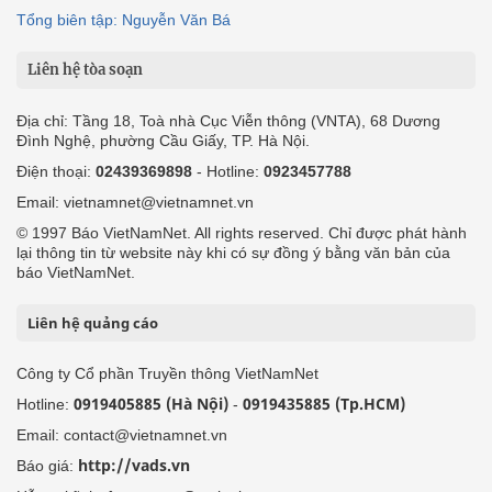
Tổng biên tập: Nguyễn Văn Bá
Liên hệ tòa soạn
Địa chỉ: Tầng 18, Toà nhà Cục Viễn thông (VNTA), 68 Dương
Đình Nghệ, phường Cầu Giấy, TP. Hà Nội.
Điện thoại:
02439369898
- Hotline:
0923457788
Email: vietnamnet@vietnamnet.vn
© 1997 Báo VietNamNet. All rights reserved. Chỉ được phát hành
lại thông tin từ website này khi có sự đồng ý bằng văn bản của
báo VietNamNet.
Liên hệ quảng cáo
Công ty Cổ phần Truyền thông VietNamNet
0919405885 (Hà Nội)
0919435885 (Tp.HCM)
Hotline:
-
Email: contact@vietnamnet.vn
http://vads.vn
Báo giá: