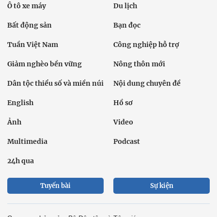
Ô tô xe máy
Du lịch
Bất động sản
Bạn đọc
Tuần Việt Nam
Công nghiệp hỗ trợ
Giảm nghèo bền vững
Nông thôn mới
Dân tộc thiểu số và miền núi
Nội dung chuyên đề
English
Hồ sơ
Ảnh
Video
Multimedia
Podcast
24h qua
Tuyến bài
Sự kiện