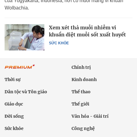
của Yogyakarta, Indonesia, nơi có muỗi mang vi khuẩn
Wolbachia.
Xem xét thả muỗi nhiễm vi
khuẩn diệt muỗi sốt xuất huyết
SỨC KHỎE
Chính trị
Thời sự
Kinh doanh
Dân tộc và Tôn giáo
Thể thao
Giáo dục
Thế giới
Đời sống
Văn hóa - Giải trí
Sức khỏe
Công nghệ