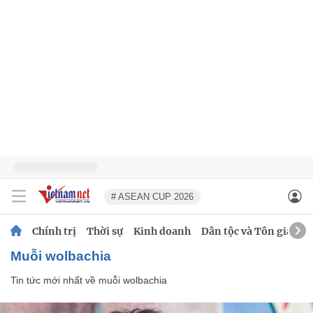
# ASEAN CUP 2026
Chính trị
Thời sự
Kinh doanh
Dân tộc và Tôn giáo
muỗi wolbachia
Tin tức mới nhất về
muỗi wolbachia