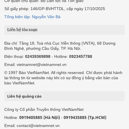
Cơ quan chủ quản: Bộ Dân tộc và Tôn giáo
Số giấy phép: 146/GP-BVHTTDL, cấp ngày 17/10/2025
Tổng biên tập: Nguyễn Văn Bá
Liên hệ tòa soạn
Địa chỉ: Tầng 18, Toà nhà Cục Viễn thông (VNTA), 68 Dương
Đình Nghệ, phường Cầu Giấy, TP. Hà Nội.
Điện thoại:
02439369898
- Hotline:
0923457788
Email: vietnamnet@vietnamnet.vn
© 1997 Báo VietNamNet. All rights reserved. Chỉ được phát hành
lại thông tin từ website này khi có sự đồng ý bằng văn bản của
báo VietNamNet.
Liên hệ quảng cáo
Công ty Cổ phần Truyền thông VietNamNet
0919405885 (Hà Nội)
0919435885 (Tp.HCM)
Hotline:
-
Email: contact@vietnamnet.vn