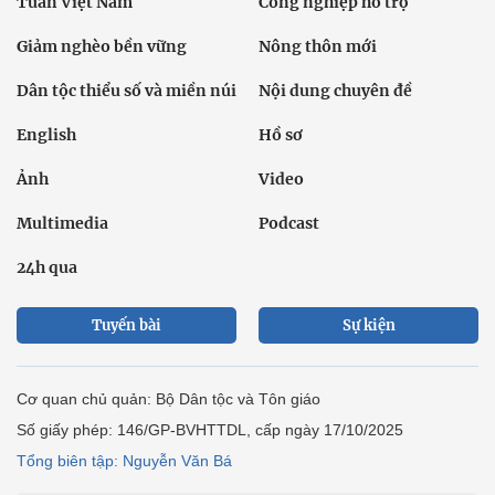
Tuần Việt Nam
Công nghiệp hỗ trợ
Giảm nghèo bền vững
Nông thôn mới
Dân tộc thiểu số và miền núi
Nội dung chuyên đề
English
Hồ sơ
Ảnh
Video
Multimedia
Podcast
24h qua
Tuyến bài
Sự kiện
Cơ quan chủ quản: Bộ Dân tộc và Tôn giáo
Số giấy phép: 146/GP-BVHTTDL, cấp ngày 17/10/2025
Tổng biên tập: Nguyễn Văn Bá