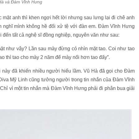
Hà và Đàm Vĩnh Hưng
mặt anh thì khen ngợi hết lời nhưng sau lưng lại đi chê anh
anh nghĩ mình không hề đối xử tệ với đàn em. Đàm Vĩnh Hưng
ửi đến tất cả nghệ sĩ đồng nghiệp, nguyên văn như sau:
 mặt như vậy? Lần sau mày đừng có nhìn mặt tao. Coi như tao
o thì tao cho mày 2 năm để mày nổi hơn tao đấy”.
quái này đã khiến nhiều người hiểu lầm. Vũ Hà đã gọi cho Đàm
 Diva Mỹ Linh cũng tưởng người trong tin nhắn của Đàm Vĩnh
. Chỉ vì một tin nhắn mà Đàm Vĩnh Hưng phải đi phân bua giải