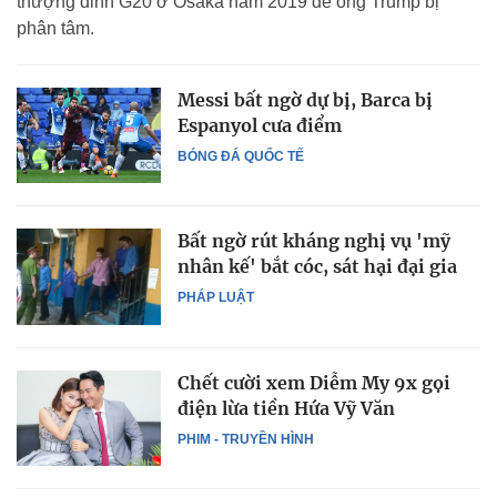
thượng đỉnh G20 ở Osaka năm 2019 để ông Trump bị
phân tâm.
Messi bất ngờ dự bị, Barca bị
Espanyol cưa điểm
BÓNG ĐÁ QUỐC TẾ
Bất ngờ rút kháng nghị vụ 'mỹ
nhân kế' bắt cóc, sát hại đại gia
PHÁP LUẬT
Chết cười xem Diễm My 9x gọi
điện lừa tiền Hứa Vỹ Văn
PHIM - TRUYỀN HÌNH