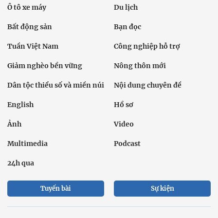
Ô tô xe máy
Du lịch
Bất động sản
Bạn đọc
Tuần Việt Nam
Công nghiệp hỗ trợ
Giảm nghèo bền vững
Nông thôn mới
Dân tộc thiểu số và miền núi
Nội dung chuyên đề
English
Hồ sơ
Ảnh
Video
Multimedia
Podcast
24h qua
Tuyến bài
Sự kiện