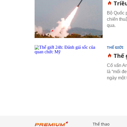
Triề
Bộ Quốc 
chiến thu
qua.
THẾ GIỚI
Thế 
Cố vấn An
là “mối đe
ngày một
Thể thao