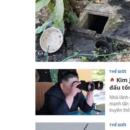
THẾ GIỚI
Kim 
đấu tổ
Nhà lãnh 
mạnh tấn 
truyền thô
THẾ GIỚI