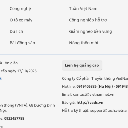
Công nghệ
Tuần Việt Nam
Ô tô xe máy
Công nghiệp hỗ trợ
Du lịch
Giảm nghèo bền vững
Bất động sản
Nông thôn mới
à Tôn giáo
Liên hệ quảng cáo
 cấp ngày 17/10/2025
Công ty Cổ phần Truyền thông VietN
á
Hotline:
0919405885 (Hà Nội)
-
091943
Email: contact@vietnamnet.vn
Báo giá:
http://vads.vn
Viễn thông (VNTA), 68 Dương Đình
Nội.
Hỗ trợ kỹ thuật: support@tech.vietna
ne:
0923457788
.vn