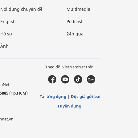
Nội dung chuyên đề
Multimedia
English
Podcast
Hồ sơ
24h qua
Ảnh
Theo dõi VietNamNet trên
amNet
5885 (Tp.HCM)
Tải ứng dụng
Độc giả gửi bài
Tuyển dụng
mnet.vn