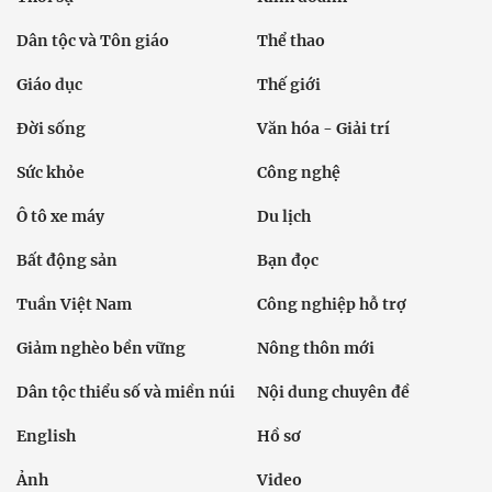
Dân tộc và Tôn giáo
Thể thao
Giáo dục
Thế giới
Đời sống
Văn hóa - Giải trí
Sức khỏe
Công nghệ
Ô tô xe máy
Du lịch
Bất động sản
Bạn đọc
Tuần Việt Nam
Công nghiệp hỗ trợ
Giảm nghèo bền vững
Nông thôn mới
Dân tộc thiểu số và miền núi
Nội dung chuyên đề
English
Hồ sơ
Ảnh
Video