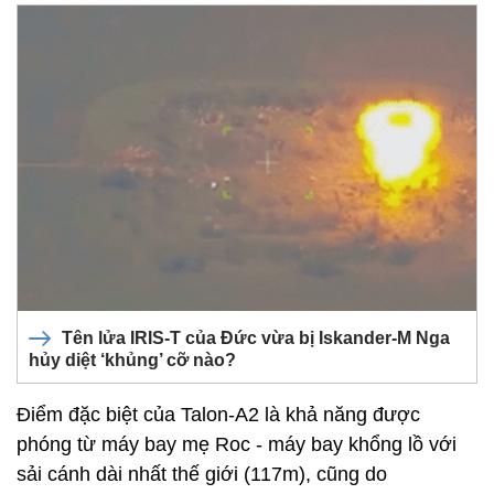
Tên lửa IRIS-T của Đức vừa bị Iskander-M Nga
hủy diệt ‘khủng’ cỡ nào?
Điểm đặc biệt của Talon-A2 là khả năng được
phóng từ máy bay mẹ Roc - máy bay khổng lồ với
sải cánh dài nhất thế giới (117m), cũng do