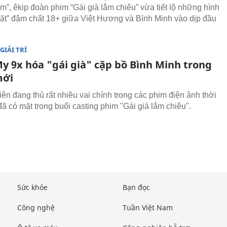
m”, êkip đoàn phim “Gái già lắm chiêu” vừa tiết lộ những hình
ặt” đậm chất 18+ giữa Việt Hương và Bình Minh vào dịp đầu
GIẢI TRÍ
y 9x hóa "gái già" cặp bồ Bình Minh trong
mới
iên đang thủ rất nhiều vai chính trong các phim điện ảnh thời
đã có mặt trong buổi casting phim "Gái già lắm chiêu".
Sức khỏe
Bạn đọc
Công nghệ
Tuần Việt Nam