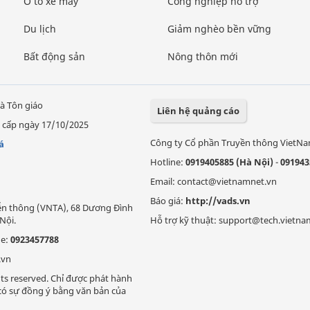
Ô tô xe máy
Công nghiệp hỗ trợ
Du lịch
Giảm nghèo bền vững
Bất động sản
Nông thôn mới
à Tôn giáo
Liên hệ quảng cáo
 cấp ngày 17/10/2025
Công ty Cổ phần Truyền thông VietN
á
Hotline:
0919405885 (Hà Nội)
-
091943
Email: contact@vietnamnet.vn
Báo giá:
http://vads.vn
Viễn thông (VNTA), 68 Dương Đình
Nội.
Hỗ trợ kỹ thuật: support@tech.vietna
ne:
0923457788
.vn
ts reserved. Chỉ được phát hành
i có sự đồng ý bằng văn bản của