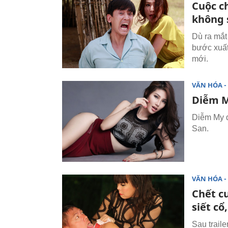
Cuộc ch
không 
Dù ra mắt
bước xuất
mới.
VĂN HÓA - 
Diễm M
Diễm My đ
San.
VĂN HÓA - 
Chết c
siết cổ
Sau trail