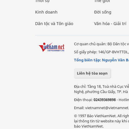
Thời sự
Thế giới
Kinh doanh
Đời sống
Dân tộc và Tôn giáo
Văn hóa - Giải trí
Cơ quan chủ quản: Bộ Dân tộc v
Số giấy phép: 146/GP-BVHTTDL,
Tổng biên tập: Nguyễn Văn B
Liên hệ tòa soạn
Địa chỉ: Tầng 18, Toà nhà Cục 
Nghệ, phường Cầu Giấy, TP. Hà 
Điện thoại:
02439369898
- Hotli
Email: vietnamnet@vietnamnet
© 1997 Báo VietNamNet. All righ
lại thông tin từ website này kh
báo VietNamNet.