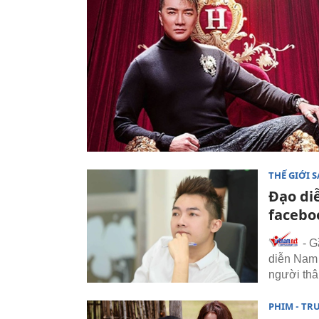
THẾ GIỚI 
Đạo diễ
facebo
- G
diễn Nam 
người thâ
PHIM - TR