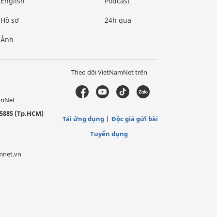
English
Podcast
Hồ sơ
24h qua
Ảnh
Theo dõi VietNamNet trên
amNet
5885 (Tp.HCM)
Tải ứng dụng
Độc giả gửi bài
Tuyển dụng
mnet.vn