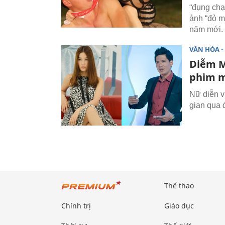
“đụng chạ
ảnh “đỏ m
năm mới.
VĂN HÓA - 
Diễm M
phim 
Nữ diễn v
gian qua 
Thể thao
Chính trị
Giáo dục