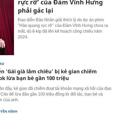
rực rỡ’ của Đàm Vĩnh Hưng
phải gác lại
Đạo diễn Bảo Nhân giải thích lý do dự án phim
"Hào quang rực rỡ" của Đàm Vĩnh Hưng chưa ra
mắt, dù ê-kíp đã lên kế hoạch công chiếu năm
2024.
SAO
n ‘Gái già lắm chiêu’ bị kẻ gian chiếm
ok lừa bạn bè gần 100 triệu
ần đây, kẻ gian đã chiếm đoạt tài khoản mạng xã hội của đạo
Cito để lừa đảo gần 100 triệu đồng từ đối tác, bạn bè và
n của anh.
UYỀN HÌNH