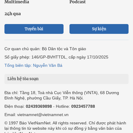
Multimedia
Podcast
24h qua
Tuyến bài
Sự kiện
Cơ quan chủ quản: Bộ Dân tộc và Tôn giáo
Số giấy phép: 146/GP-BVHTTDL, cấp ngày 17/10/2025
Tổng biên tập: Nguyễn Văn Bá
Liên hệ tòa soạn
Địa chỉ: Tầng 18, Toà nhà Cục Viễn thông (VNTA), 68 Dương
Đình Nghệ, phường Cầu Giấy, TP. Hà Nội.
Điện thoại:
02439369898
- Hotline:
0923457788
Email: vietnamnet@vietnamnet.vn
© 1997 Báo VietNamNet. All rights reserved. Chỉ được phát hành
lại thông tin từ website này khi có sự đồng ý bằng văn bản của