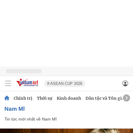
# ASEAN CUP 2026
Chính trị
Thời sự
Kinh doanh
Dân tộc và Tôn giáo
Nam Mĩ
Tin tức mới nhất về
Nam Mĩ