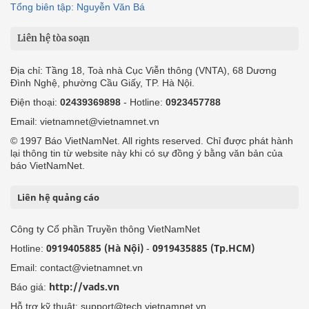
Tổng biên tập: Nguyễn Văn Bá
Liên hệ tòa soạn
Địa chỉ: Tầng 18, Toà nhà Cục Viễn thông (VNTA), 68 Dương
Đình Nghệ, phường Cầu Giấy, TP. Hà Nội.
Điện thoại:
02439369898
- Hotline:
0923457788
Email: vietnamnet@vietnamnet.vn
© 1997 Báo VietNamNet. All rights reserved. Chỉ được phát hành
lại thông tin từ website này khi có sự đồng ý bằng văn bản của
báo VietNamNet.
Liên hệ quảng cáo
Công ty Cổ phần Truyền thông VietNamNet
0919405885 (Hà Nội)
0919435885 (Tp.HCM)
Hotline:
-
Email: contact@vietnamnet.vn
http://vads.vn
Báo giá:
Hỗ trợ kỹ thuật: support@tech.vietnamnet.vn