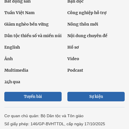
Bất động sản
Bạn đọc
Tuần Việt Nam
Công nghiệp hỗ trợ
Giảm nghèo bền vững
Nông thôn mới
Dân tộc thiểu số và miền núi
Nội dung chuyên đề
English
Hồ sơ
Ảnh
Video
Multimedia
Podcast
24h qua
Tuyến bài
Sự kiện
Cơ quan chủ quản: Bộ Dân tộc và Tôn giáo
Số giấy phép: 146/GP-BVHTTDL, cấp ngày 17/10/2025