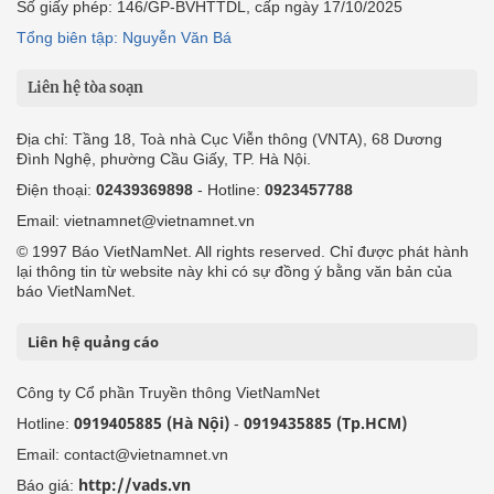
Số giấy phép: 146/GP-BVHTTDL, cấp ngày 17/10/2025
Tổng biên tập: Nguyễn Văn Bá
Liên hệ tòa soạn
Địa chỉ: Tầng 18, Toà nhà Cục Viễn thông (VNTA), 68 Dương
Đình Nghệ, phường Cầu Giấy, TP. Hà Nội.
Điện thoại:
02439369898
- Hotline:
0923457788
Email: vietnamnet@vietnamnet.vn
© 1997 Báo VietNamNet. All rights reserved. Chỉ được phát hành
lại thông tin từ website này khi có sự đồng ý bằng văn bản của
báo VietNamNet.
Liên hệ quảng cáo
Công ty Cổ phần Truyền thông VietNamNet
0919405885 (Hà Nội)
0919435885 (Tp.HCM)
Hotline:
-
Email: contact@vietnamnet.vn
http://vads.vn
Báo giá: