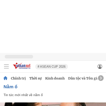
# ASEAN CUP 2026
Chính trị
Thời sự
Kinh doanh
Dân tộc và Tôn giáo
nằm ổ
Tin tức mới nhất về
nằm ổ