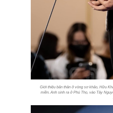
Giới thiệu bản thân ở vòng sơ khảo, Hữu Kh
miền. Anh sinh ra ở Phú Thọ, vào Tây Nguyê