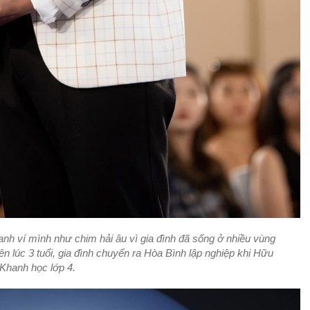
anh ví mình như chim hải âu vì gia đình đã sống ở nhiều vùng
n lúc 3 tuổi, gia đình chuyển ra Hòa Bình lập nghiệp khi Hữu
Khanh học lớp 4.