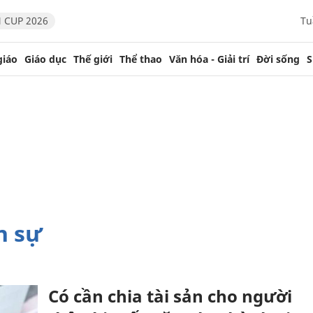
 CUP 2026
Tu
giáo
Giáo dục
Thế giới
Thể thao
Văn hóa - Giải trí
Đời sống
S
n sự
Có cần chia tài sản cho người