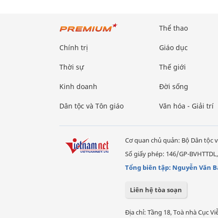
Thể thao
Chính trị
Giáo dục
Thời sự
Thế giới
Kinh doanh
Đời sống
Dân tộc và Tôn giáo
Văn hóa - Giải trí
Cơ quan chủ quản: Bộ Dân tộc v
Số giấy phép: 146/GP-BVHTTDL,
Tổng biên tập: Nguyễn Văn B
Liên hệ tòa soạn
Địa chỉ: Tầng 18, Toà nhà Cục 