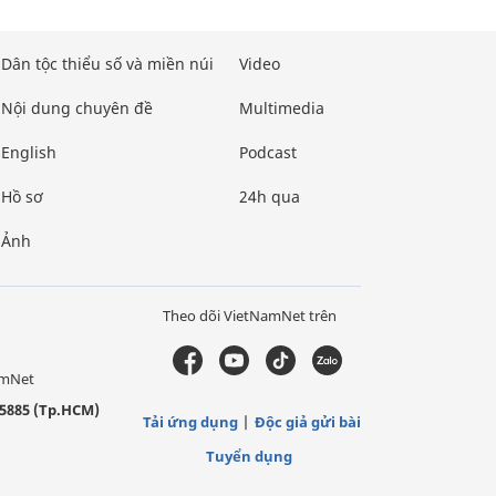
Dân tộc thiểu số và miền núi
Video
Nội dung chuyên đề
Multimedia
English
Podcast
Hồ sơ
24h qua
Ảnh
Theo dõi VietNamNet trên
amNet
5885 (Tp.HCM)
Tải ứng dụng
Độc giả gửi bài
Tuyển dụng