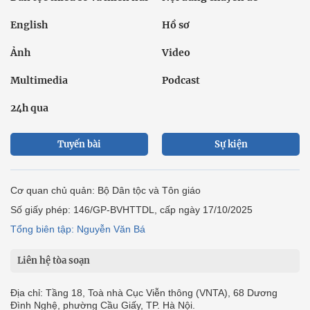
English
Hồ sơ
Ảnh
Video
Multimedia
Podcast
24h qua
Tuyến bài
Sự kiện
Cơ quan chủ quản: Bộ Dân tộc và Tôn giáo
Số giấy phép: 146/GP-BVHTTDL, cấp ngày 17/10/2025
Tổng biên tập: Nguyễn Văn Bá
Liên hệ tòa soạn
Địa chỉ: Tầng 18, Toà nhà Cục Viễn thông (VNTA), 68 Dương
Đình Nghệ, phường Cầu Giấy, TP. Hà Nội.