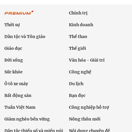
Chính trị
Thời sự
Kinh doanh
Dân tộc và Tôn giáo
Thể thao
Giáo dục
Thế giới
Đời sống
Văn hóa - Giải trí
Sức khỏe
Công nghệ
Ô tô xe máy
Du lịch
Bất động sản
Bạn đọc
Tuần Việt Nam
Công nghiệp hỗ trợ
Giảm nghèo bền vững
Nông thôn mới
Dân tộc thiểu số và miền núi
Nội dung chuyên đề