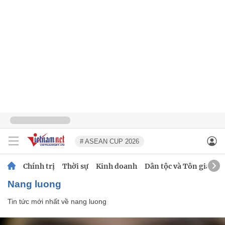
# ASEAN CUP 2026
Chính trị
Thời sự
Kinh doanh
Dân tộc và Tôn giáo
nang luong
Tin tức mới nhất về
nang luong