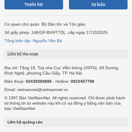
Tuyến bài
Sự kiện
Cơ quan chủ quản: Bộ Dân tộc và Tôn giáo
Số giấy phép: 146/GP-BVHTTDL, cấp ngày 17/10/2025
Tổng biên tập: Nguyễn Văn Bá
Liên hệ tòa soạn
Địa chỉ: Tầng 18, Toà nhà Cục Viễn thông (VNTA), 68 Dương
Đình Nghệ, phường Cầu Giấy, TP. Hà Nội.
Điện thoại:
02439369898
- Hotline:
0923457788
Email: vietnamnet@vietnamnet.vn
© 1997 Báo VietNamNet. All rights reserved. Chỉ được phát hành
lại thông tin từ website này khi có sự đồng ý bằng văn bản của
báo VietNamNet.
Liên hệ quảng cáo