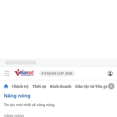
# ASEAN CUP 2026
Chính trị
Thời sự
Kinh doanh
Dân tộc và Tôn giáo
năng nóng
Tin tức mới nhất về
năng nóng
năng nóng