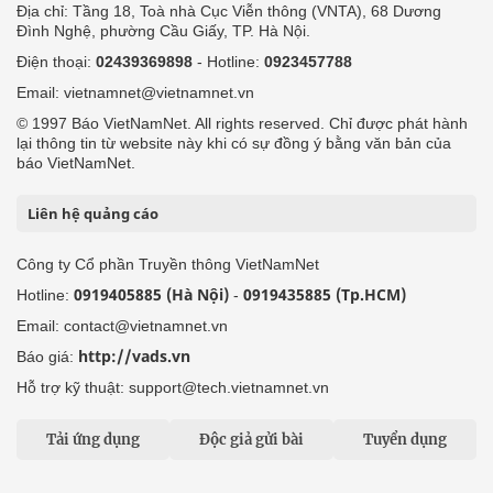
Địa chỉ: Tầng 18, Toà nhà Cục Viễn thông (VNTA), 68 Dương
Đình Nghệ, phường Cầu Giấy, TP. Hà Nội.
Điện thoại:
02439369898
- Hotline:
0923457788
Email: vietnamnet@vietnamnet.vn
© 1997 Báo VietNamNet. All rights reserved. Chỉ được phát hành
lại thông tin từ website này khi có sự đồng ý bằng văn bản của
báo VietNamNet.
Liên hệ quảng cáo
Công ty Cổ phần Truyền thông VietNamNet
0919405885 (Hà Nội)
0919435885 (Tp.HCM)
Hotline:
-
Email: contact@vietnamnet.vn
http://vads.vn
Báo giá:
Hỗ trợ kỹ thuật: support@tech.vietnamnet.vn
Tải ứng dụng
Độc giả gửi bài
Tuyển dụng