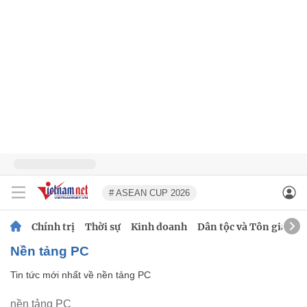
# ASEAN CUP 2026
Chính trị
Thời sự
Kinh doanh
Dân tộc và Tôn giáo
nền tảng PC
Tin tức mới nhất về
nền tảng PC
nền tảng PC