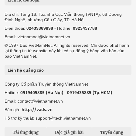
Liên hệ tòa soạn
Địa chỉ: Tầng 18, Toà nhà Cục Viễn thông (VNTA), 68 Dương
Đình Nghệ, phường Cầu Giấy, TP. Hà Nội.
Điện thoại:
02439369898
- Hotline:
0923457788
Email: vietnamnet@vietnamnet.vn
© 1997 Báo VietNamNet. All rights reserved. Chỉ được phát hành
lại thông tin từ website này khi có sự đồng ý bằng văn bản của
báo VietNamNet.
Liên hệ quảng cáo
Công ty Cổ phần Truyền thông VietNamNet
0919405885 (Hà Nội)
0919435885 (Tp.HCM)
Hotline:
-
Email: contact@vietnamnet.vn
http://vads.vn
Báo giá:
Hỗ trợ kỹ thuật: support@tech.vietnamnet.vn
Tải ứng dụng
Độc giả gửi bài
Tuyển dụng