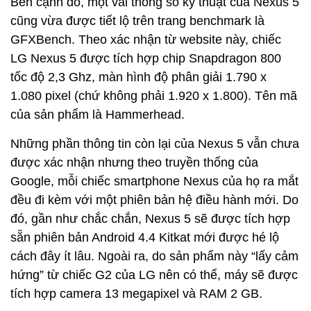
Bên cạnh đó, một vài thông số kỹ thuật của Nexus 5
cũng vừa được tiết lộ trên trang benchmark là
GFXBench. Theo xác nhận từ website này, chiếc
LG Nexus 5 được tích hợp chip Snapdragon 800
tốc độ 2,3 Ghz, màn hình độ phân giải 1.790 x
1.080 pixel (chứ không phải 1.920 x 1.800). Tên mã
của sản phẩm là Hammerhead.
Những phần thông tin còn lại của Nexus 5 vẫn chưa
được xác nhận nhưng theo truyền thống của
Google, mỗi chiếc smartphone Nexus của họ ra mắt
đều đi kèm với một phiên bản hệ điều hành mới. Do
đó, gần như chắc chắn, Nexus 5 sẽ được tích hợp
sẵn phiên bản Android 4.4 Kitkat mới được hé lộ
cách đây ít lâu. Ngoài ra, do sản phẩm này “lấy cảm
hứng” từ chiếc G2 của LG nên có thể, máy sẽ được
tích hợp camera 13 megapixel và RAM 2 GB.