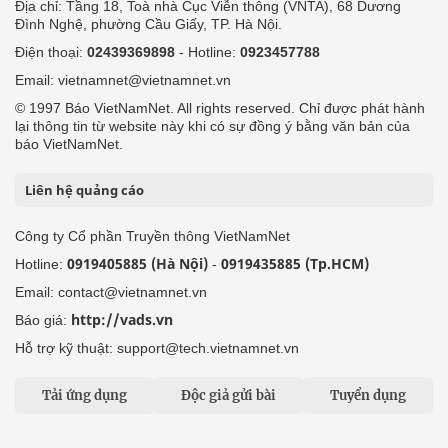
Địa chỉ: Tầng 18, Toà nhà Cục Viễn thông (VNTA), 68 Dương
Đình Nghệ, phường Cầu Giấy, TP. Hà Nội.
Điện thoại:
02439369898
- Hotline:
0923457788
Email: vietnamnet@vietnamnet.vn
© 1997 Báo VietNamNet. All rights reserved. Chỉ được phát hành
lại thông tin từ website này khi có sự đồng ý bằng văn bản của
báo VietNamNet.
Liên hệ quảng cáo
Công ty Cổ phần Truyền thông VietNamNet
0919405885 (Hà Nội)
0919435885 (Tp.HCM)
Hotline:
-
Email: contact@vietnamnet.vn
http://vads.vn
Báo giá:
Hỗ trợ kỹ thuật: support@tech.vietnamnet.vn
Tải ứng dụng
Độc giả gửi bài
Tuyển dụng