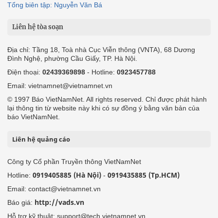
Tổng biên tập: Nguyễn Văn Bá
Liên hệ tòa soạn
Địa chỉ: Tầng 18, Toà nhà Cục Viễn thông (VNTA), 68 Dương
Đình Nghệ, phường Cầu Giấy, TP. Hà Nội.
Điện thoại:
02439369898
- Hotline:
0923457788
Email: vietnamnet@vietnamnet.vn
© 1997 Báo VietNamNet. All rights reserved. Chỉ được phát hành
lại thông tin từ website này khi có sự đồng ý bằng văn bản của
báo VietNamNet.
Liên hệ quảng cáo
Công ty Cổ phần Truyền thông VietNamNet
0919405885 (Hà Nội)
0919435885 (Tp.HCM)
Hotline:
-
Email: contact@vietnamnet.vn
http://vads.vn
Báo giá:
Hỗ trợ kỹ thuật: support@tech.vietnamnet.vn