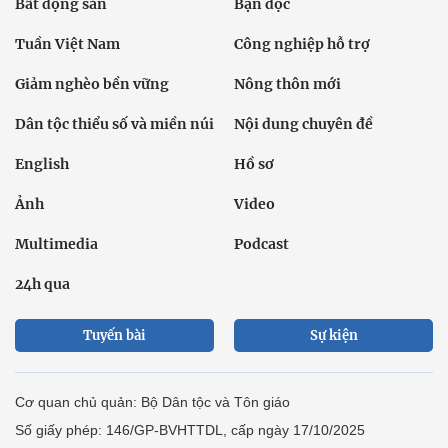
Bất động sản
Bạn đọc
Tuần Việt Nam
Công nghiệp hỗ trợ
Giảm nghèo bền vững
Nông thôn mới
Dân tộc thiểu số và miền núi
Nội dung chuyên đề
English
Hồ sơ
Ảnh
Video
Multimedia
Podcast
24h qua
Tuyến bài
Sự kiện
Cơ quan chủ quản: Bộ Dân tộc và Tôn giáo
Số giấy phép: 146/GP-BVHTTDL, cấp ngày 17/10/2025