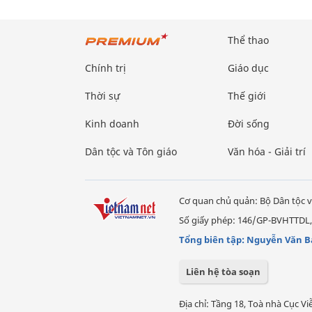
Thể thao
Chính trị
Giáo dục
Thời sự
Thế giới
Kinh doanh
Đời sống
Dân tộc và Tôn giáo
Văn hóa - Giải trí
Cơ quan chủ quản: Bộ Dân tộc v
Số giấy phép: 146/GP-BVHTTDL,
Tổng biên tập: Nguyễn Văn B
Liên hệ tòa soạn
Địa chỉ: Tầng 18, Toà nhà Cục 