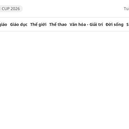
 CUP 2026
Tu
giáo
Giáo dục
Thế giới
Thể thao
Văn hóa - Giải trí
Đời sống
S