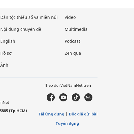
Dân tộc thiểu số và miền núi
Video
Nội dung chuyên đề
Multimedia
English
Podcast
Hồ sơ
24h qua
Ảnh
Theo dõi VietNamNet trên
amNet
5885 (Tp.HCM)
Tải ứng dụng
Độc giả gửi bài
Tuyển dụng