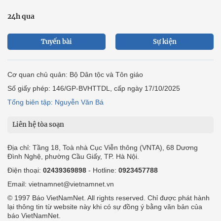
24h qua
Tuyến bài
Sự kiện
Cơ quan chủ quản: Bộ Dân tộc và Tôn giáo
Số giấy phép: 146/GP-BVHTTDL, cấp ngày 17/10/2025
Tổng biên tập: Nguyễn Văn Bá
Liên hệ tòa soạn
Địa chỉ: Tầng 18, Toà nhà Cục Viễn thông (VNTA), 68 Dương
Đình Nghệ, phường Cầu Giấy, TP. Hà Nội.
Điện thoại:
02439369898
- Hotline:
0923457788
Email: vietnamnet@vietnamnet.vn
© 1997 Báo VietNamNet. All rights reserved. Chỉ được phát hành
lại thông tin từ website này khi có sự đồng ý bằng văn bản của
báo VietNamNet.