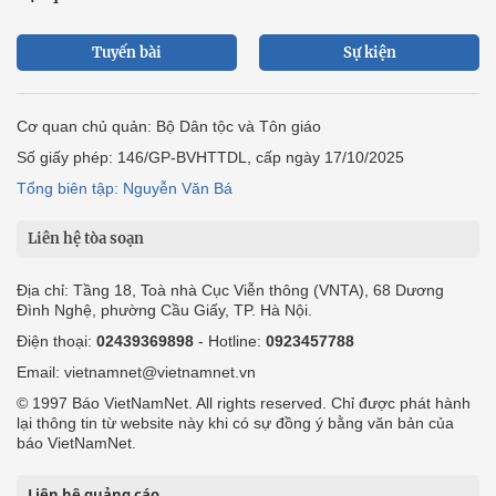
Tuyến bài
Sự kiện
Cơ quan chủ quản: Bộ Dân tộc và Tôn giáo
Số giấy phép: 146/GP-BVHTTDL, cấp ngày 17/10/2025
Tổng biên tập: Nguyễn Văn Bá
Liên hệ tòa soạn
Địa chỉ: Tầng 18, Toà nhà Cục Viễn thông (VNTA), 68 Dương
Đình Nghệ, phường Cầu Giấy, TP. Hà Nội.
Điện thoại:
02439369898
- Hotline:
0923457788
Email: vietnamnet@vietnamnet.vn
© 1997 Báo VietNamNet. All rights reserved. Chỉ được phát hành
lại thông tin từ website này khi có sự đồng ý bằng văn bản của
báo VietNamNet.
Liên hệ quảng cáo