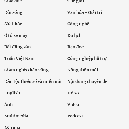
Giáo dục
Thế giới
Đời sống
Văn hóa - Giải trí
Sức khỏe
Công nghệ
Ô tô xe máy
Du lịch
Bất động sản
Bạn đọc
Tuần Việt Nam
Công nghiệp hỗ trợ
Giảm nghèo bền vững
Nông thôn mới
Dân tộc thiểu số và miền núi
Nội dung chuyên đề
English
Hồ sơ
Ảnh
Video
Multimedia
Podcast
24h qua