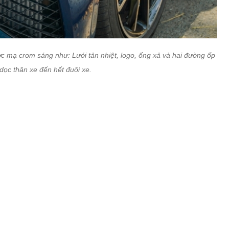
ợc mạ crom sáng như: Lưới tản nhiệt, logo, ống xả và hai đường ốp
dọc thân xe đến hết đuôi xe.