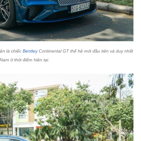
ện là chiếc
Bentley
Continental GT thế hệ mới đầu tiên và duy nhất
 Nam ở thời điểm hiện tại.