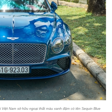
ại Việt Nam sở hữu ngoại thất màu xanh đậm có tên Sequin Blue