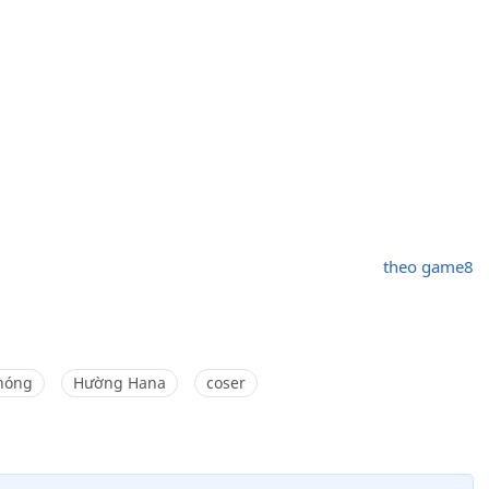
theo game8
nóng
Hường Hana
coser