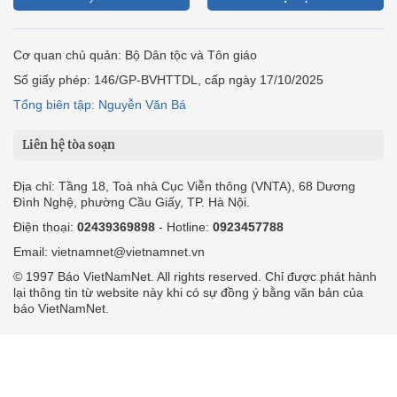
Cơ quan chủ quản: Bộ Dân tộc và Tôn giáo
Số giấy phép: 146/GP-BVHTTDL, cấp ngày 17/10/2025
Tổng biên tập: Nguyễn Văn Bá
Liên hệ tòa soạn
Địa chỉ: Tầng 18, Toà nhà Cục Viễn thông (VNTA), 68 Dương
Đình Nghệ, phường Cầu Giấy, TP. Hà Nội.
Điện thoại:
02439369898
- Hotline:
0923457788
Email: vietnamnet@vietnamnet.vn
© 1997 Báo VietNamNet. All rights reserved. Chỉ được phát hành
lại thông tin từ website này khi có sự đồng ý bằng văn bản của
báo VietNamNet.
Liên hệ quảng cáo
Công ty Cổ phần Truyền thông VietNamNet