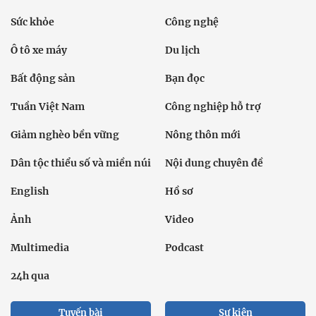
Sức khỏe
Công nghệ
Ô tô xe máy
Du lịch
Bất động sản
Bạn đọc
Tuần Việt Nam
Công nghiệp hỗ trợ
Giảm nghèo bền vững
Nông thôn mới
Dân tộc thiểu số và miền núi
Nội dung chuyên đề
English
Hồ sơ
Ảnh
Video
Multimedia
Podcast
24h qua
Tuyến bài
Sự kiện