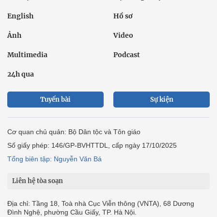
English
Hồ sơ
Ảnh
Video
Multimedia
Podcast
24h qua
Tuyến bài
Sự kiện
Cơ quan chủ quản: Bộ Dân tộc và Tôn giáo
Số giấy phép: 146/GP-BVHTTDL, cấp ngày 17/10/2025
Tổng biên tập: Nguyễn Văn Bá
Liên hệ tòa soạn
Địa chỉ: Tầng 18, Toà nhà Cục Viễn thông (VNTA), 68 Dương
Đình Nghệ, phường Cầu Giấy, TP. Hà Nội.