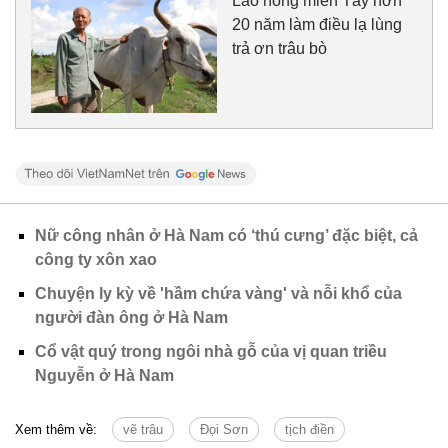
Lão nông miền Tây hơn
20 năm làm điều lạ lùng
trả ơn trâu bò
Nữ công nhân ở Hà Nam có ‘thú cưng’ đặc biệt, cả
công ty xôn xao
Chuyện ly kỳ về 'hầm chứa vàng' và nỗi khổ của
người đàn ông ở Hà Nam
Cổ vật quý trong ngôi nhà gỗ của vị quan triều
Nguyễn ở Hà Nam
Xem thêm về:
vẽ trâu
Đọi Sơn
tịch điền