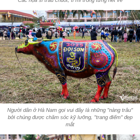
Các họa sĩ trau chuốt, tỉ mỉ trong từng nét vẽ
Người dân ở Hà Nam gọi vui đây là những "nàng trâu"
bởi chúng được chăm sóc kỹ lưỡng, "trang điểm" đẹp
mắt