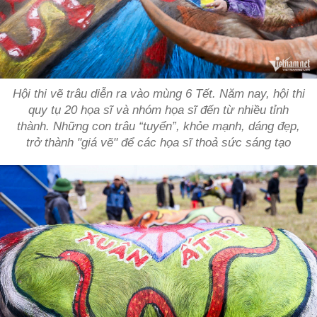
Hội thi vẽ trâu diễn ra vào mùng 6 Tết. Năm nay, hội thi
quy tụ 20 họa sĩ và nhóm họa sĩ đến từ nhiều tỉnh
thành. Những con trâu “tuyển”, khỏe mạnh, dáng đẹp,
trở thành "giá vẽ" để các họa sĩ thoả sức sáng tạo