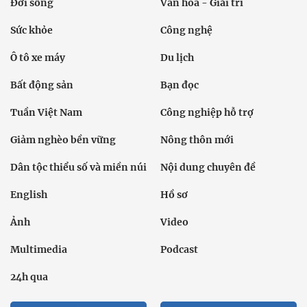
Đời sống
Văn hóa - Giải trí
Sức khỏe
Công nghệ
Ô tô xe máy
Du lịch
Bất động sản
Bạn đọc
Tuần Việt Nam
Công nghiệp hỗ trợ
Giảm nghèo bền vững
Nông thôn mới
Dân tộc thiểu số và miền núi
Nội dung chuyên đề
English
Hồ sơ
Ảnh
Video
Multimedia
Podcast
24h qua