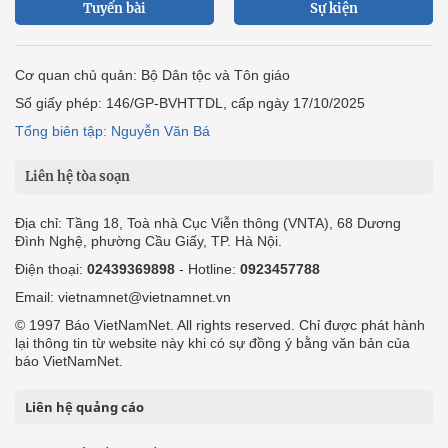
Tuyến bài
Sự kiện
Cơ quan chủ quản: Bộ Dân tộc và Tôn giáo
Số giấy phép: 146/GP-BVHTTDL, cấp ngày 17/10/2025
Tổng biên tập: Nguyễn Văn Bá
Liên hệ tòa soạn
Địa chỉ: Tầng 18, Toà nhà Cục Viễn thông (VNTA), 68 Dương
Đình Nghệ, phường Cầu Giấy, TP. Hà Nội.
Điện thoại:
02439369898
- Hotline:
0923457788
Email: vietnamnet@vietnamnet.vn
© 1997 Báo VietNamNet. All rights reserved. Chỉ được phát hành
lại thông tin từ website này khi có sự đồng ý bằng văn bản của
báo VietNamNet.
Liên hệ quảng cáo