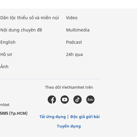
Dân tộc thiểu số và miền núi
Video
Nội dung chuyên đề
Multimedia
English
Podcast
Hồ sơ
24h qua
Ảnh
Theo dõi VietNamNet trên
amNet
5885 (Tp.HCM)
Tải ứng dụng
Độc giả gửi bài
Tuyển dụng