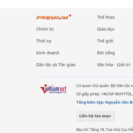
Thể thao
Chính trị
Giáo dục
Thời sự
Thế giới
Kinh doanh
Đời sống
Dân tộc và Tôn giáo
Văn hóa - Giải trí
Cơ quan chủ quản: Bộ Dân tộc v
Số giấy phép: 146/GP-BVHTTDL,
Tổng biên tập: Nguyễn Văn B
Liên hệ tòa soạn
Địa chỉ: Tầng 18, Toà nhà Cục 