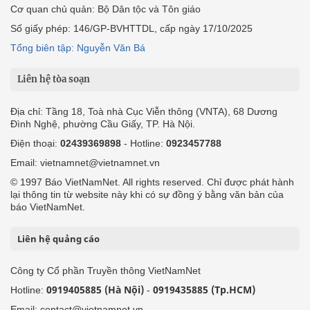
Cơ quan chủ quản: Bộ Dân tộc và Tôn giáo
Số giấy phép: 146/GP-BVHTTDL, cấp ngày 17/10/2025
Tổng biên tập: Nguyễn Văn Bá
Liên hệ tòa soạn
Địa chỉ: Tầng 18, Toà nhà Cục Viễn thông (VNTA), 68 Dương
Đình Nghệ, phường Cầu Giấy, TP. Hà Nội.
Điện thoại:
02439369898
- Hotline:
0923457788
Email: vietnamnet@vietnamnet.vn
© 1997 Báo VietNamNet. All rights reserved. Chỉ được phát hành
lại thông tin từ website này khi có sự đồng ý bằng văn bản của
báo VietNamNet.
Liên hệ quảng cáo
Công ty Cổ phần Truyền thông VietNamNet
0919405885 (Hà Nội)
0919435885 (Tp.HCM)
Hotline:
-
Email: contact@vietnamnet.vn