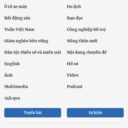
Ô tô xe máy
Du lịch
Bất động sản
Bạn đọc
Tuần Việt Nam
Công nghiệp hỗ trợ
Giảm nghèo bền vững
Nông thôn mới
Dân tộc thiểu số và miền núi
Nội dung chuyên đề
English
Hồ sơ
Ảnh
Video
Multimedia
Podcast
24h qua
Tuyến bài
Sự kiện