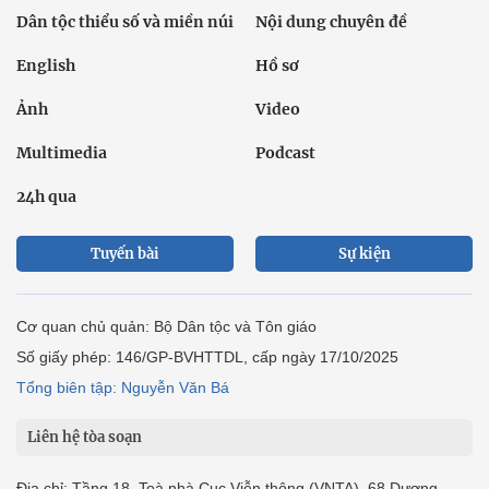
Dân tộc thiểu số và miền núi
Nội dung chuyên đề
English
Hồ sơ
Ảnh
Video
Multimedia
Podcast
24h qua
Tuyến bài
Sự kiện
Cơ quan chủ quản: Bộ Dân tộc và Tôn giáo
Số giấy phép: 146/GP-BVHTTDL, cấp ngày 17/10/2025
Tổng biên tập: Nguyễn Văn Bá
Liên hệ tòa soạn
Địa chỉ: Tầng 18, Toà nhà Cục Viễn thông (VNTA), 68 Dương