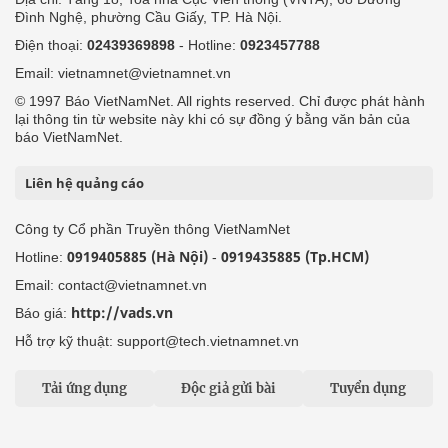
Đình Nghệ, phường Cầu Giấy, TP. Hà Nội.
Điện thoại:
02439369898
- Hotline:
0923457788
Email: vietnamnet@vietnamnet.vn
© 1997 Báo VietNamNet. All rights reserved. Chỉ được phát hành
lại thông tin từ website này khi có sự đồng ý bằng văn bản của
báo VietNamNet.
Liên hệ quảng cáo
Công ty Cổ phần Truyền thông VietNamNet
0919405885 (Hà Nội)
0919435885 (Tp.HCM)
Hotline:
-
Email: contact@vietnamnet.vn
http://vads.vn
Báo giá:
Hỗ trợ kỹ thuật: support@tech.vietnamnet.vn
Tải ứng dụng
Độc giả gửi bài
Tuyển dụng