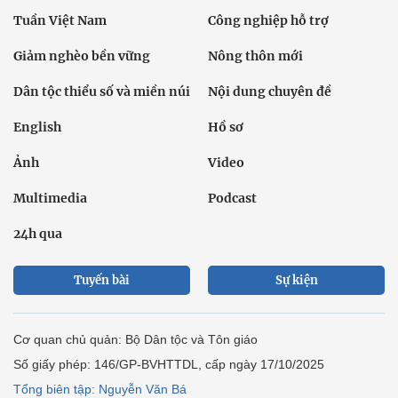
Tuần Việt Nam
Công nghiệp hỗ trợ
Giảm nghèo bền vững
Nông thôn mới
Dân tộc thiểu số và miền núi
Nội dung chuyên đề
English
Hồ sơ
Ảnh
Video
Multimedia
Podcast
24h qua
Tuyến bài
Sự kiện
Cơ quan chủ quản: Bộ Dân tộc và Tôn giáo
Số giấy phép: 146/GP-BVHTTDL, cấp ngày 17/10/2025
Tổng biên tập: Nguyễn Văn Bá