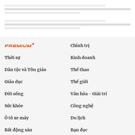
Chính trị
Thời sự
Kinh doanh
Dân tộc và Tôn giáo
Thể thao
Giáo dục
Thế giới
Đời sống
Văn hóa - Giải trí
Sức khỏe
Công nghệ
Ô tô xe máy
Du lịch
Bất động sản
Bạn đọc