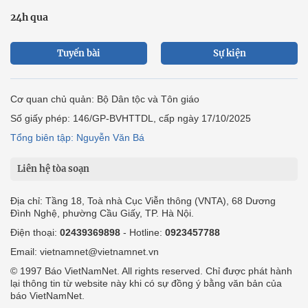
24h qua
Tuyến bài
Sự kiện
Cơ quan chủ quản: Bộ Dân tộc và Tôn giáo
Số giấy phép: 146/GP-BVHTTDL, cấp ngày 17/10/2025
Tổng biên tập: Nguyễn Văn Bá
Liên hệ tòa soạn
Địa chỉ: Tầng 18, Toà nhà Cục Viễn thông (VNTA), 68 Dương
Đình Nghệ, phường Cầu Giấy, TP. Hà Nội.
Điện thoại:
02439369898
- Hotline:
0923457788
Email: vietnamnet@vietnamnet.vn
© 1997 Báo VietNamNet. All rights reserved. Chỉ được phát hành
lại thông tin từ website này khi có sự đồng ý bằng văn bản của
báo VietNamNet.