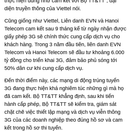
thực hiện đúng như cam kết với Bộ TT&TT”, đại
diện truyền thông của Viettel nói.
Cũng giống như Viettel, Liên danh EVN và Hanoi
Telecom cam kết sau 9 tháng kể từ ngày nhận được
giấy phép 3G sẽ chính thức cung cấp dịch vụ cho
khách hàng. Trong 3 năm đầu tiên, liên danh EVN
Telecom và Hanoi Telecom sẽ đầu tư khoảng 6.000
tỷ đồng cho triển khai 3G, đảm bảo phủ sóng tới
50% dân cư khi cung cấp dịch vụ.
Đến thời điểm này, các mạng di động trúng tuyển
3G đang thực hiện khá nghiêm túc những gì mà họ
đã cam kết. Bộ TT&TT khẳng định, sau khi tiến
hành cấp phép, Bộ TT&TT sẽ kiểm tra, giám sát
chặt chẽ việc thiết lập mạng và dịch vụ viễn thông
3G của các doanh nghiệp theo đúng hồ sơ và cam
kết trong hồ sơ thi tuyển.