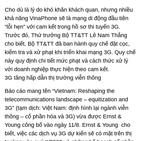
Cho dù là lý do khó khăn khách quan, nhưng nhiều
khả năng VinaPhone sẽ là mạng di động đầu tiên
“lỗi hẹn” với cam kết trong hồ sơ thi tuyển 3G.
Trước đó, Thứ trưởng Bộ TT&TT Lê Nam Thắng
cho biết, Bộ TT&TT đã ban hành quy chế đặt cọc,
kiểm tra và xử phạt khi triển khai mạng 3G. Quy chế
này quy định chi tiết mức phạt và cách thức xử lý
với doanh nghiệp thực hiện theo cam kết.
3G tăng hấp dẫn thị trường viễn thông
Báo cáo mang tên “Vietnam: Reshaping the
telecommunications landscape – equitization and
3G” (tạm dịch: Việt Nam: định hình lại ngành viễn
thông – cổ phần hóa và 3G) vừa được Ernst &
Young công bố vào ngày 11/8. Ernst & Young cho
biết, việc các dịch vụ 3G dự kiến sẽ có mặt trên thị