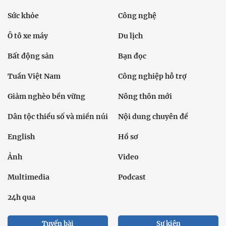
Sức khỏe
Công nghệ
Ô tô xe máy
Du lịch
Bất động sản
Bạn đọc
Tuần Việt Nam
Công nghiệp hỗ trợ
Giảm nghèo bền vững
Nông thôn mới
Dân tộc thiểu số và miền núi
Nội dung chuyên đề
English
Hồ sơ
Ảnh
Video
Multimedia
Podcast
24h qua
Tuyến bài
Sự kiện