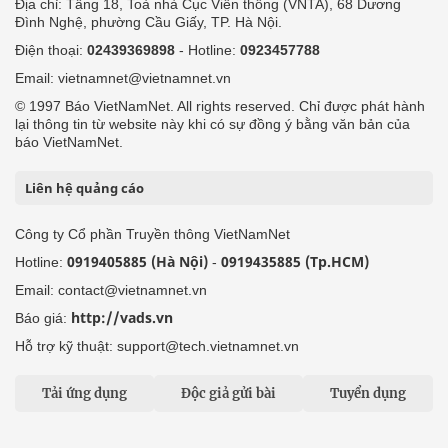
Địa chỉ: Tầng 18, Toà nhà Cục Viễn thông (VNTA), 68 Dương
Đình Nghệ, phường Cầu Giấy, TP. Hà Nội.
Điện thoại:
02439369898
- Hotline:
0923457788
Email: vietnamnet@vietnamnet.vn
© 1997 Báo VietNamNet. All rights reserved. Chỉ được phát hành
lại thông tin từ website này khi có sự đồng ý bằng văn bản của
báo VietNamNet.
Liên hệ quảng cáo
Công ty Cổ phần Truyền thông VietNamNet
0919405885 (Hà Nội)
0919435885 (Tp.HCM)
Hotline:
-
Email: contact@vietnamnet.vn
http://vads.vn
Báo giá:
Hỗ trợ kỹ thuật: support@tech.vietnamnet.vn
Tải ứng dụng
Độc giả gửi bài
Tuyển dụng