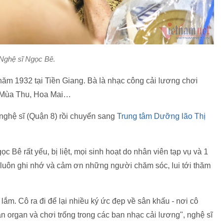
Nghệ sĩ Ngọc Bê.
 năm 1932 tại Tiền Giang. Bà là nhạc công cải lương chơi
g Mùa Thu, Hoa Mai…
nghệ sĩ (Quận 8) rồi chuyển sang
Trung tâm Dưỡng lão Thị
c Bê rất yếu, bị liệt, mọi sinh hoạt do nhân viên tạp vụ và 1
 luôn ghi nhớ và cảm ơn những người chăm sóc, lui tới thăm
lắm. Cô ra đi để lại nhiều ký ức đẹp về sân khấu - nơi cô
 organ và chơi trống trong các ban nhạc cải lương", nghệ sĩ