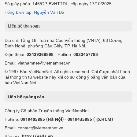
Số giấy phép: 146/GP-BVHTTDL, cấp ngày 17/10/2025
Tổng biên tập: Nguyễn Văn Bá
Liên hệ tòa soạn
Địa chỉ: Tầng 18, Toà nhà Cục Viễn thông (VNTA), 68 Dương
Đình Nghệ, phường Cầu Giấy, TP. Hà Nội.
Điện thoại:
02439369898
- Hotline:
0923457788
Email: vietnamnet@vietnamnet.vn
© 1997 Báo VietNamNet. All rights reserved. Chỉ được phát hành
lại thông tin từ website này khi có sự đồng ý bằng văn bản của
báo VietNamNet.
Liên hệ quảng cáo
Công ty Cổ phần Truyền thông VietNamNet
0919405885 (Hà Nội)
0919435885 (Tp.HCM)
Hotline:
-
Email: contact@vietnamnet.vn
http://vads.vn
Báo giá: