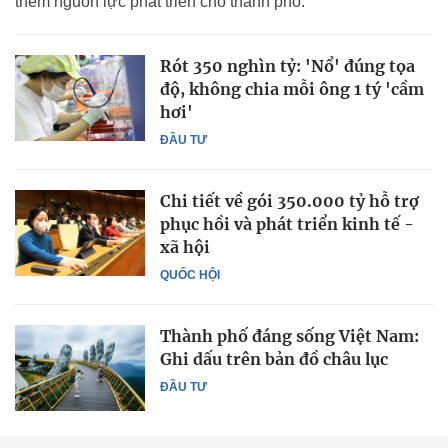
thêm nguồn lực phát triển cho thành phố.
Rót 350 nghìn tỷ: 'Nổ' đúng tọa
độ, không chia mỗi ông 1 tý 'cầm
hơi'
ĐẦU TƯ
Chi tiết về gói 350.000 tỷ hỗ trợ
phục hồi và phát triển kinh tế -
xã hội
QUỐC HỘI
Thành phố đáng sống Việt Nam:
Ghi dấu trên bản đồ châu lục
ĐẦU TƯ