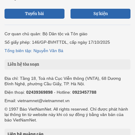
Tuyến bài
Sự kiện
Cơ quan chủ quản: Bộ Dân tộc và Tôn giáo
Số giấy phép: 146/GP-BVHTTDL, cấp ngày 17/10/2025
Tổng biên tập: Nguyễn Văn Bá
Liên hệ tòa soạn
Địa chỉ: Tầng 18, Toà nhà Cục Viễn thông (VNTA), 68 Dương
Đình Nghệ, phường Cầu Giấy, TP. Hà Nội.
Điện thoại:
02439369898
- Hotline:
0923457788
Email: vietnamnet@vietnamnet.vn
© 1997 Báo VietNamNet. All rights reserved. Chỉ được phát hành
lại thông tin từ website này khi có sự đồng ý bằng văn bản của
báo VietNamNet.
Liên hệ quảng cáo