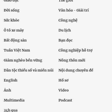
Giáo dục
Thế giới
Đời sống
Văn hóa - Giải trí
Sức khỏe
Công nghệ
Ô tô xe máy
Du lịch
Bất động sản
Bạn đọc
Tuần Việt Nam
Công nghiệp hỗ trợ
Giảm nghèo bền vững
Nông thôn mới
Dân tộc thiểu số và miền núi
Nội dung chuyên đề
English
Hồ sơ
Ảnh
Video
Multimedia
Podcast
24h qua