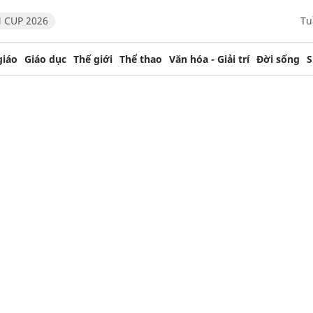
 CUP 2026
Tu
giáo
Giáo dục
Thế giới
Thể thao
Văn hóa - Giải trí
Đời sống
S