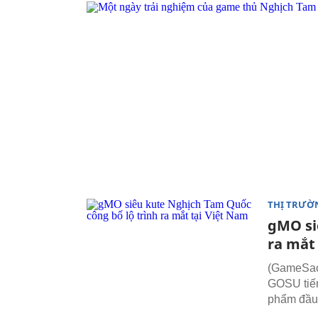
THỊ TRƯỜ
gMO si
ra mắt
(GameSao)
GOSU tiến
phẩm đầu