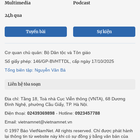
Multimedia
Podcast
24h qua
Tuyến bài
Sự kiện
Cơ quan chủ quản: Bộ Dân tộc và Tôn giáo
Số giấy phép: 146/GP-BVHTTDL, cấp ngày 17/10/2025
Tổng biên tập: Nguyễn Văn Bá
Liên hệ tòa soạn
Địa chỉ: Tầng 18, Toà nhà Cục Viễn thông (VNTA), 68 Dương
Đình Nghệ, phường Cầu Giấy, TP. Hà Nội.
Điện thoại:
02439369898
- Hotline:
0923457788
Email: vietnamnet@vietnamnet.vn
© 1997 Báo VietNamNet. All rights reserved. Chỉ được phát hành
lại thông tin từ website này khi có sự đồng ý bằng văn bản của