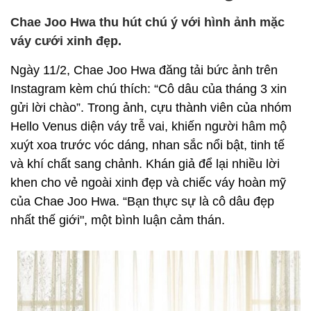
Chae Joo Hwa thu hút chú ý với hình ảnh mặc
váy cưới xinh đẹp.
Ngày 11/2, Chae Joo Hwa đăng tải bức ảnh trên
Instagram kèm chú thích: “Cô dâu của tháng 3 xin
gửi lời chào”. Trong ảnh, cựu thành viên của nhóm
Hello Venus diện váy trễ vai, khiến người hâm mộ
xuýt xoa trước vóc dáng, nhan sắc nổi bật, tinh tế
và khí chất sang chảnh. Khán giả để lại nhiều lời
khen cho vẻ ngoài xinh đẹp và chiếc váy hoàn mỹ
của Chae Joo Hwa. “Bạn thực sự là cô dâu đẹp
nhất thế giới", một bình luận cảm thán.