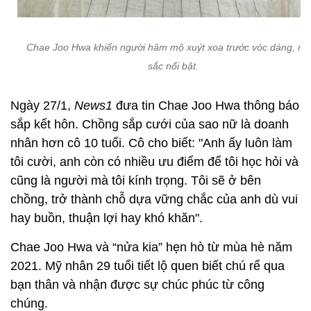
Chae Joo Hwa khiến người hâm mộ xuýt xoa trước vóc dáng, nh
sắc nổi bật.
Ngày 27/1,
News1
đưa tin Chae Joo Hwa thông báo
sắp kết hôn. Chồng sắp cưới của sao nữ là doanh
nhân hơn cô 10 tuổi. Cô cho biết: "Anh ấy luôn làm
tôi cười, anh còn có nhiều ưu điểm để tôi học hỏi và
cũng là người mà tôi kính trọng. Tôi sẽ ở bên
chồng, trở thành chỗ dựa vững chắc của anh dù vui
hay buồn, thuận lợi hay khó khăn".
Chae Joo Hwa và “nửa kia” hẹn hò từ mùa hè năm
2021. Mỹ nhân 29 tuổi tiết lộ quen biết chú rể qua
bạn thân và nhận được sự chúc phúc từ công
chúng.