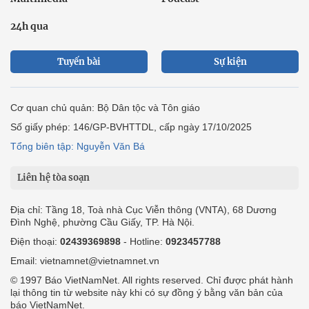
24h qua
Tuyến bài
Sự kiện
Cơ quan chủ quản: Bộ Dân tộc và Tôn giáo
Số giấy phép: 146/GP-BVHTTDL, cấp ngày 17/10/2025
Tổng biên tập: Nguyễn Văn Bá
Liên hệ tòa soạn
Địa chỉ: Tầng 18, Toà nhà Cục Viễn thông (VNTA), 68 Dương
Đình Nghệ, phường Cầu Giấy, TP. Hà Nội.
Điện thoại:
02439369898
- Hotline:
0923457788
Email: vietnamnet@vietnamnet.vn
© 1997 Báo VietNamNet. All rights reserved. Chỉ được phát hành
lại thông tin từ website này khi có sự đồng ý bằng văn bản của
báo VietNamNet.