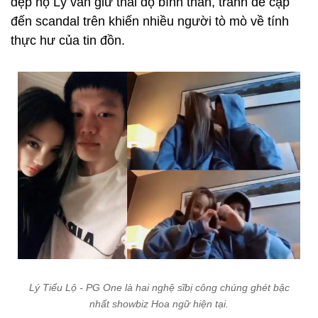
đẹp họ Lý vẫn giữ thái độ bình thản, tránh đề cập
đến scandal trên
khiến nhiều người tò mò về tính
thực hư của tin đồn.
Lý Tiểu Lộ - PG One là hai nghệ sĩbị công chúng ghét bậc
nhất showbiz Hoa ngữ hiện tại.