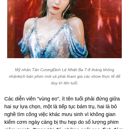
Mỹ nhân Tân CươngĐịch Lệ Nhiệt Ba 7-8 tháng không
nhậnkịch bản phim mới và phải tham gia các show thực tế để
duy trì tên tuổi.
Các diễn viên "vùng eo", ít tên tuổi phải đứng giữa
hai sự lựa chọn, một là tiếp tục bám trụ, hai là bỏ
nghề tìm công việc khác mưu sinh vì không gian
kiếm cơm ngày càng bị thu hẹp do số lượng phim