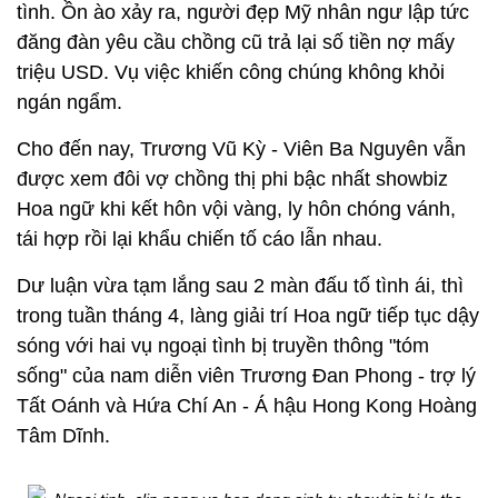
tình. Ồn ào xảy ra, người đẹp Mỹ nhân ngư lập tức
đăng đàn yêu cầu chồng cũ trả lại số tiền nợ
mấy
triệu USD. Vụ việc khiến công chúng không khỏi
ngán ngẩm.
Cho đến nay, Trương Vũ Kỳ - Viên Ba Nguyên vẫn
được xem đôi vợ chồng thị phi bậc nhất showbiz
Hoa ngữ khi kết hôn vội vàng, ly hôn chóng vánh,
tái hợp rồi lại khẩu chiến tố cáo lẫn nhau.
Dư luận vừa tạm lắng sau 2 màn đấu tố tình ái, thì
trong tuần tháng 4, làng giải trí Hoa ngữ tiếp tục dậy
sóng với hai vụ ngoại tình bị truyền thông "tóm
sống" của nam diễn viên Trương Đan Phong - trợ lý
Tất Oánh và Hứa Chí An - Á hậu Hong Kong Hoàng
Tâm Dĩnh.