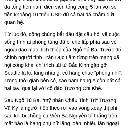
đã tống tiền nam diễn viên tổng cộng 5 lần với số
tiền khoảng
10 triệu USD
dù cả hai đã chấm dứt
quan hệ.
Từ lúc đó, công chúng bắt đầu đặt câu hỏi về cuộc
sống tình ái phóng túng đã bị che lấp phía sau vẻ
ngoài đạo mạo, lịch thiệp của Ngô Tú Ba. Trước đó,
chính người tình Trần Dục Lâm từng trên mạng xã
hội công khai chỉ trích tài tử Bắc Kinh gặp gỡ
Seattle
là kẻ lăng nhăng, có hàng chục "phòng nhì".
Trong thời gian bên cô, sao nam hạng A còn bắt cá
hai tay, qua lại với cô đào Trương Chỉ Khê.
Sau Ngô Tú Ba, "mỹ nhân Châu Tinh Trì" Trương
Vũ Kỳ là người tiếp theo rơi vào vòng xoáy thị phi
sau khi bị chồng cũ Viên Ba Nguyên tố thẳng trên
mặt báo là hạng phụ nữ lăng loàn, nhiều lần ngoại