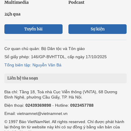
Multimedia
Podcast
24h qua
Tuyến bài
Sự kiện
Cơ quan chủ quản: Bộ Dân tộc và Tôn giáo
Số giấy phép: 146/GP-BVHTTDL, cấp ngày 17/10/2025
Tổng biên tập: Nguyễn Văn Bá
Liên hệ tòa soạn
Địa chỉ: Tầng 18, Toà nhà Cục Viễn thông (VNTA), 68 Dương
Đình Nghệ, phường Cầu Giấy, TP. Hà Nội.
Điện thoại:
02439369898
- Hotline:
0923457788
Email: vietnamnet@vietnamnet.vn
© 1997 Báo VietNamNet. All rights reserved. Chỉ được phát hành
lại thông tin từ website này khi có sự đồng ý bằng văn bản của