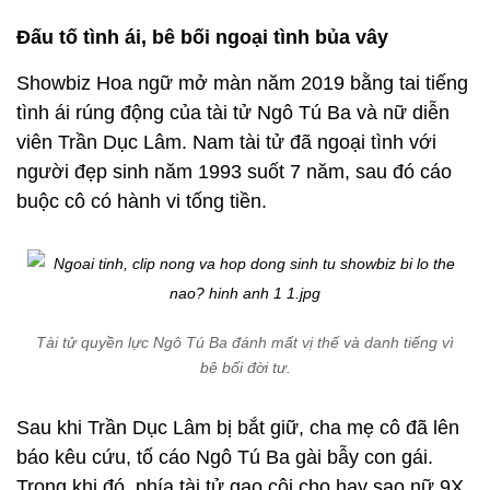
Đấu tố tình ái, bê bối ngoại tình bủa vây
Showbiz Hoa ngữ mở màn năm 2019 bằng tai tiếng
tình ái rúng động của tài tử Ngô Tú Ba và nữ diễn
viên Trần Dục Lâm. Nam tài tử đã ngoại tình với
người đẹp sinh năm 1993
suốt 7 năm, sau đó cáo
buộc cô có hành vi tống tiền.
Tài tử quyền lực Ngô Tú Ba đánh mất vị thế và danh tiếng vì
bê bối đời tư.
Sau khi Trần Dục Lâm bị bắt giữ, cha mẹ cô đã lên
báo kêu cứu, tố cáo Ngô Tú Ba gài bẫy con gái.
Trong khi đó, phía tài tử gạo cội cho hay sao nữ 9X